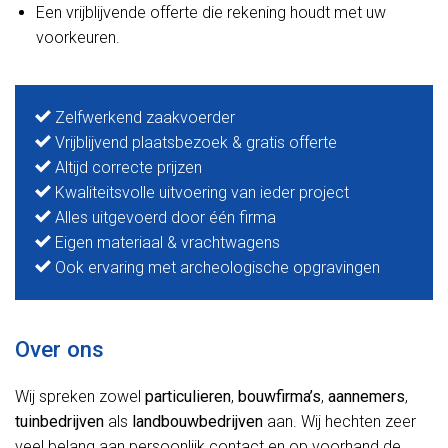
Een vrijblijvende offerte die rekening houdt met uw
voorkeuren.
Zelfwerkend zaakvoerder
Vrijblijvend plaatsbezoek & gratis offerte
Altijd correcte prijzen
Kwaliteitsvolle uitvoering van ieder project
Alles uitgevoerd door één firma
Eigen materiaal & vrachtwagens
Ook ervaring met archeologische opgravingen
Over ons
Wij spreken zowel
particulieren
,
bouwfirma’s
,
aannemers
,
tuinbedrijven
als
landbouwbedrijven
aan. Wij hechten zeer
veel belang aan persoonlijk contact en op voorhand de