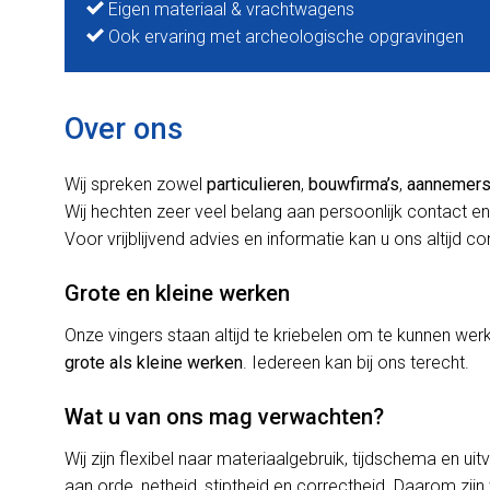
Eigen materiaal & vrachtwagens
Ook ervaring met archeologische opgravingen
Over ons
Wij spreken zowel
particulieren
,
bouwfirma’s
,
aannemer
Wij hechten zeer veel belang aan persoonlijk contact en
Voor vrijblijvend advies en informatie kan u ons altijd c
Grote en kleine werken
Onze vingers staan altijd te kriebelen om te kunnen w
grote als kleine werken
. Iedereen kan bij ons terecht.
Wat u van ons mag verwachten?
Wij zijn flexibel naar materiaalgebruik, tijdschema en uit
aan orde, netheid, stiptheid en correctheid. Daarom zijn