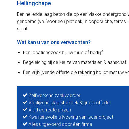
Hellingchape
Een hellende laag beton die op een vlakke ondergrond 
genoemd (vb. Voor een plat dak, inloopdouche, terras …
staat.
Wat kan u van ons verwachten?
Een locatiebezoek bij uw thuis of bedrijf.
Begeleiding bij de keuze van materialen & aanschaf.
Een vrijblijvende offerte die rekening houdt met uw 
Zelfwerkend zaakvoerder
Vrijblijvend plaatsbezoek & gratis offerte
Altijd correcte prijzen
Kwaliteitsvolle uitvoering van ieder project
Alles uitgevoerd door één firma