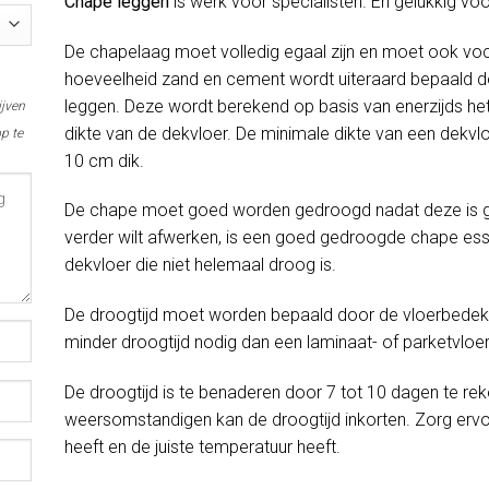
Chape leggen
is werk voor specialisten. En gelukkig vo
De chapelaag moet volledig egaal zijn en moet ook voc
hoeveelheid zand en cement wordt uiteraard bepaald do
leggen. Deze wordt berekend op basis van enerzijds het
ijven
dikte van de dekvloer. De minimale dikte van een dekvlo
p te
10 cm dik.
De chape moet goed worden gedroogd nadat deze is gel
verder wilt afwerken, is een goed gedroogde chape esse
dekvloer die niet helemaal droog is.
De droogtijd moet worden bepaald door de vloerbedekki
minder droogtijd nodig dan een laminaat- of parketvloer
De droogtijd is te benaderen door 7 tot 10 dagen te rek
weersomstandigen kan de droogtijd inkorten. Zorg erv
heeft en de juiste temperatuur heeft.