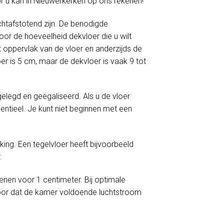
or u kan in Nieuwerkerken op ons rekenen!
htafstotend zijn. De benodigde
or de hoeveelheid dekvloer die u wilt
 oppervlak van de vloer en anderzijds de
er is 5 cm, maar de dekvloer is vaak 9 tot
egd en geëgaliseerd. Als u de vloer
ntieel. Je kunt niet beginnen met een
ng. Een tegelvloer heeft bijvoorbeeld
.
enen voor 1 centimeter. Bij optimale
oor dat de kamer voldoende luchtstroom