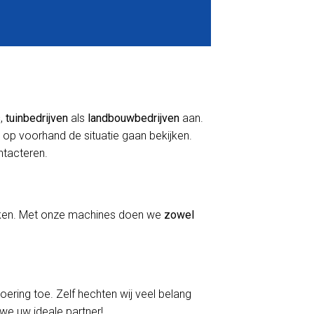
s
,
tuinbedrijven
als
landbouwbedrijven
aan.
 op voorhand de situatie gaan bekijken.
ontacteren.
erken. Met onze machines doen we
zowel
voering toe. Zelf hechten wij veel belang
 we uw ideale partner!