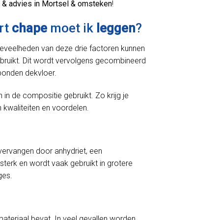
 & advies in Mortsel & omsteken
!
ort
chape
moet ik
leggen
?
oeveelheden van deze drie factoren kunnen
bruikt. Dit wordt vervolgens gecombineerd
bonden dekvloer.
 de compositie gebruikt. Zo krijg je
 kwaliteiten en voordelen.
ervangen door anhydriet, een
sterk en wordt vaak gebruikt in grotere
ges.
materiaal bevat. In veel gevallen worden