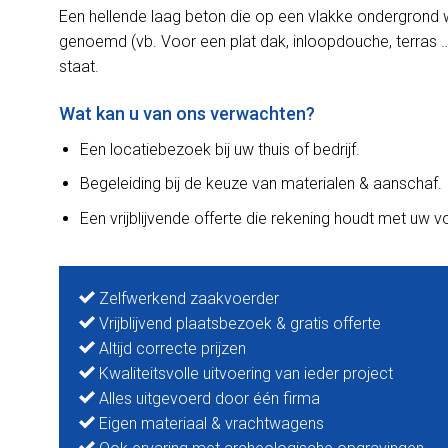
Een hellende laag beton die op een vlakke ondergrond 
genoemd (vb. Voor een plat dak, inloopdouche, terras …
staat.
Wat kan u van ons verwachten?
Een locatiebezoek bij uw thuis of bedrijf.
Begeleiding bij de keuze van materialen & aanschaf.
Een vrijblijvende offerte die rekening houdt met uw 
Zelfwerkend zaakvoerder
Vrijblijvend plaatsbezoek & gratis offerte
Altijd correcte prijzen
Kwaliteitsvolle uitvoering van ieder project
Alles uitgevoerd door één firma
Eigen materiaal & vrachtwagens