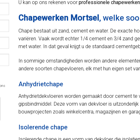
U kan op ons rekenen voor
professionele chapewerken
Chapewerken Mortsel
, welke so
Chape bestaat uit zand, cement en water. De exacte h
variëren. Vaak wordt echter 1/4 cement en 3/4 zand ge
met water. In dat geval krijgt u de standaard cementge
In sommige omstandigheden worden andere elementen in
andere soorten chapevloeren, elk met hun eigen set van
Anhydrietchape
 ons
Anhydrietdekvloeren worden gemaakt door cement te v
gipsbindmiddel. Deze vorm van dekvloer is uitzonderlijk 
bouwprojecten zoals winkelcentra, magazijnen en gara
Isolerende chape
Isolerende chape is een vorm van dekvloer die isolatie