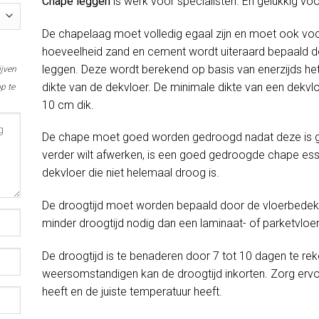
Chape leggen
is werk voor specialisten. En gelukkig voo
De chapelaag moet volledig egaal zijn en moet ook voc
hoeveelheid zand en cement wordt uiteraard bepaald do
leggen. Deze wordt berekend op basis van enerzijds het
ijven
dikte van de dekvloer. De minimale dikte van een dekvlo
p te
10 cm dik.
De chape moet goed worden gedroogd nadat deze is gel
verder wilt afwerken, is een goed gedroogde chape esse
dekvloer die niet helemaal droog is.
De droogtijd moet worden bepaald door de vloerbedekki
minder droogtijd nodig dan een laminaat- of parketvloer
De droogtijd is te benaderen door 7 tot 10 dagen te rek
weersomstandigen kan de droogtijd inkorten. Zorg erv
heeft en de juiste temperatuur heeft.