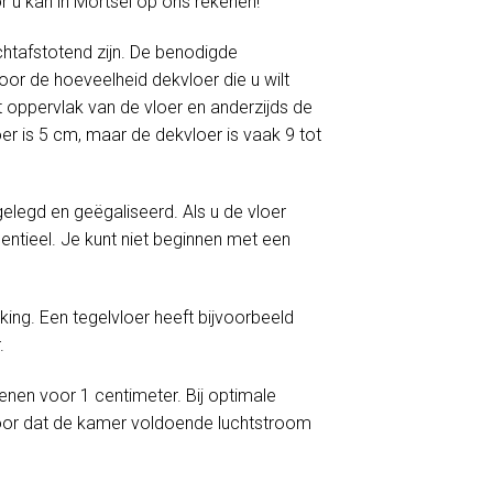
r u kan in Mortsel op ons rekenen!
htafstotend zijn. De benodigde
or de hoeveelheid dekvloer die u wilt
 oppervlak van de vloer en anderzijds de
er is 5 cm, maar de dekvloer is vaak 9 tot
egd en geëgaliseerd. Als u de vloer
ntieel. Je kunt niet beginnen met een
ng. Een tegelvloer heeft bijvoorbeeld
.
enen voor 1 centimeter. Bij optimale
oor dat de kamer voldoende luchtstroom