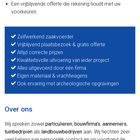
Een vrijblijvende offerte die rekening houdt met uw
voorkeuren.
Zelfwerkend zaakvoerder
Vrijblijvend plaatsbezoek & gratis offerte
Altijd correcte prijzen
Kwaliteitsvolle uitvoering van ieder project
Alles uitgevoerd door één firma
Eigen materiaal & vrachtwagens
Ook ervaring met archeologische opgravingen
Over ons
Wij spreken zowel
particulieren
,
bouwfirma’s
,
aannemers
,
tuinbedrijven
als
landbouwbedrijven
aan. Wij hechten zeer
veel belang aan persoonlijk contact en op voorhand de