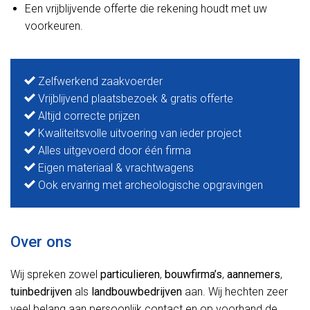
Een vrijblijvende offerte die rekening houdt met uw
voorkeuren.
Zelfwerkend zaakvoerder
Vrijblijvend plaatsbezoek & gratis offerte
Altijd correcte prijzen
Kwaliteitsvolle uitvoering van ieder project
Alles uitgevoerd door één firma
Eigen materiaal & vrachtwagens
Ook ervaring met archeologische opgravingen
Over ons
Wij spreken zowel
particulieren
,
bouwfirma’s
,
aannemers
,
tuinbedrijven
als
landbouwbedrijven
aan. Wij hechten zeer
veel belang aan persoonlijk contact en op voorhand de