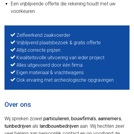
Een vrijblijvende offerte die rekening houdt met uw
voorkeuren.
Zelfwerkend zaakvoerder
Vrijblijvend plaatsbezoek & gratis offerte
Altijd correcte prijzen
Kwaliteitsvolle uitvoering van ieder project
Alles uitgevoerd door één firma
Eigen materiaal & vrachtwagens
Ook ervaring met archeologische opgravingen
Over ons
Wij spreken zowel
particulieren
,
bouwfirma’s
,
aannemers
,
tuinbedrijven
als
landbouwbedrijven
aan. Wij hechten zeer
veel belang aan persoonlijk contact en op voorhand de