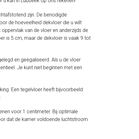
or u kan in Lubbeek op ons rekenen!
htafstotend zijn. De benodigde
or de hoeveelheid dekvloer die u wilt
 oppervlak van de vloer en anderzijds de
er is 5 cm, maar de dekvloer is vaak 9 tot
egd en geëgaliseerd. Als u de vloer
ntieel. Je kunt niet beginnen met een
ng. Een tegelvloer heeft bijvoorbeeld
.
enen voor 1 centimeter. Bij optimale
oor dat de kamer voldoende luchtstroom