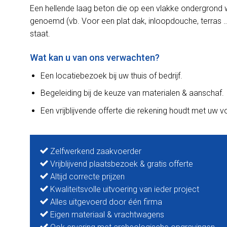
Een hellende laag beton die op een vlakke ondergrond 
genoemd (vb. Voor een plat dak, inloopdouche, terras …
staat.
Wat kan u van ons verwachten?
Een locatiebezoek bij uw thuis of bedrijf.
Begeleiding bij de keuze van materialen & aanschaf.
Een vrijblijvende offerte die rekening houdt met uw 
Zelfwerkend zaakvoerder
Vrijblijvend plaatsbezoek & gratis offerte
Altijd correcte prijzen
Kwaliteitsvolle uitvoering van ieder project
Alles uitgevoerd door één firma
Eigen materiaal & vrachtwagens