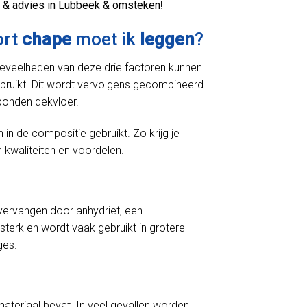
 & advies in Lubbeek & omsteken
!
ort
chape
moet ik
leggen
?
oeveelheden van deze drie factoren kunnen
bruikt. Dit wordt vervolgens gecombineerd
bonden dekvloer.
 de compositie gebruikt. Zo krijg je
 kwaliteiten en voordelen.
ervangen door anhydriet, een
sterk en wordt vaak gebruikt in grotere
ges.
materiaal bevat. In veel gevallen worden