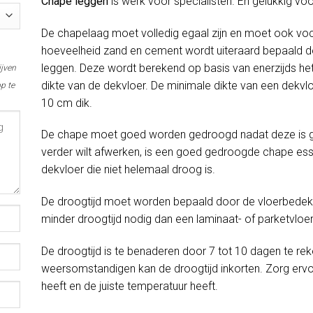
Chape leggen
is werk voor specialisten. En gelukkig vo
De chapelaag moet volledig egaal zijn en moet ook voc
hoeveelheid zand en cement wordt uiteraard bepaald do
leggen. Deze wordt berekend op basis van enerzijds het
ijven
dikte van de dekvloer. De minimale dikte van een dekvlo
p te
10 cm dik.
De chape moet goed worden gedroogd nadat deze is gel
verder wilt afwerken, is een goed gedroogde chape esse
dekvloer die niet helemaal droog is.
De droogtijd moet worden bepaald door de vloerbedekki
minder droogtijd nodig dan een laminaat- of parketvloer
De droogtijd is te benaderen door 7 tot 10 dagen te rek
weersomstandigen kan de droogtijd inkorten. Zorg erv
heeft en de juiste temperatuur heeft.