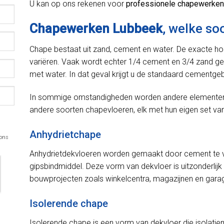
U kan op ons rekenen voor
professionele chapewerken
Chapewerken Lubbeek
, welke so
Chape bestaat uit zand, cement en water. De exacte h
variëren. Vaak wordt echter 1/4 cement en 3/4 zand ge
met water. In dat geval krijgt u de standaard cementge
In sommige omstandigheden worden andere elementen in
andere soorten chapevloeren, elk met hun eigen set van
Anhydrietchape
 ons
Anhydrietdekvloeren worden gemaakt door cement te v
gipsbindmiddel. Deze vorm van dekvloer is uitzonderlijk 
bouwprojecten zoals winkelcentra, magazijnen en gara
Isolerende chape
Isolerende chape is een vorm van dekvloer die isolatie