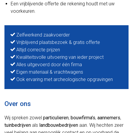
Een vrijblijvende offerte die rekening houdt met uw
voorkeuren.
Zelfwerkend zaakvoerder
Vrijblijvend plaatsbezoek & gratis offerte
Altijd correcte prijzen
Kwaliteitsvolle uitvoering van ieder project
Alles uitgevoerd door één firma
Eigen materiaal & vrachtwagens
Ook ervaring met archeologische opgravingen
Over ons
Wij spreken zowel
particulieren
,
bouwfirma’s
,
aannemers
,
tuinbedrijven
als
landbouwbedrijven
aan. Wij hechten zeer
veel belang aan persoonlijk contact en op voorhand de