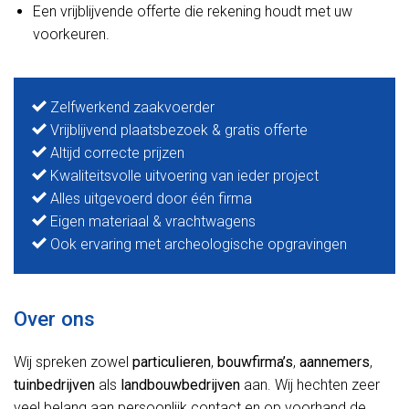
Een vrijblijvende offerte die rekening houdt met uw
voorkeuren.
Zelfwerkend zaakvoerder
Vrijblijvend plaatsbezoek & gratis offerte
Altijd correcte prijzen
Kwaliteitsvolle uitvoering van ieder project
Alles uitgevoerd door één firma
Eigen materiaal & vrachtwagens
Ook ervaring met archeologische opgravingen
Over ons
Wij spreken zowel
particulieren
,
bouwfirma’s
,
aannemers
,
tuinbedrijven
als
landbouwbedrijven
aan. Wij hechten zeer
veel belang aan persoonlijk contact en op voorhand de