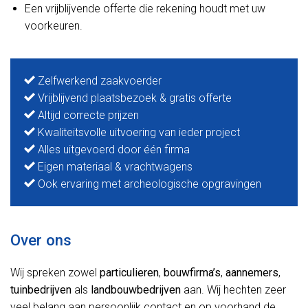
Een vrijblijvende offerte die rekening houdt met uw
voorkeuren.
Zelfwerkend zaakvoerder
Vrijblijvend plaatsbezoek & gratis offerte
Altijd correcte prijzen
Kwaliteitsvolle uitvoering van ieder project
Alles uitgevoerd door één firma
Eigen materiaal & vrachtwagens
Ook ervaring met archeologische opgravingen
Over ons
Wij spreken zowel
particulieren
,
bouwfirma’s
,
aannemers
,
tuinbedrijven
als
landbouwbedrijven
aan. Wij hechten zeer
veel belang aan persoonlijk contact en op voorhand de