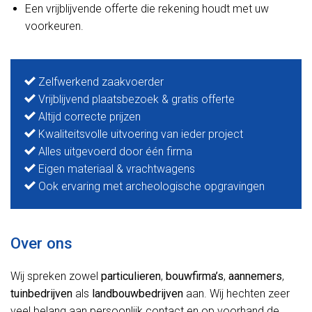
Een vrijblijvende offerte die rekening houdt met uw
voorkeuren.
Zelfwerkend zaakvoerder
Vrijblijvend plaatsbezoek & gratis offerte
Altijd correcte prijzen
Kwaliteitsvolle uitvoering van ieder project
Alles uitgevoerd door één firma
Eigen materiaal & vrachtwagens
Ook ervaring met archeologische opgravingen
Over ons
Wij spreken zowel
particulieren
,
bouwfirma’s
,
aannemers
,
tuinbedrijven
als
landbouwbedrijven
aan. Wij hechten zeer
veel belang aan persoonlijk contact en op voorhand de