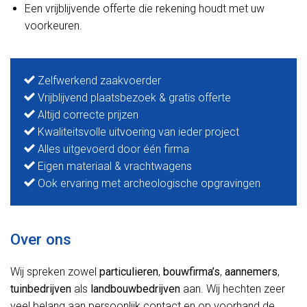
Een vrijblijvende offerte die rekening houdt met uw
voorkeuren.
Zelfwerkend zaakvoerder
Vrijblijvend plaatsbezoek & gratis offerte
Altijd correcte prijzen
Kwaliteitsvolle uitvoering van ieder project
Alles uitgevoerd door één firma
Eigen materiaal & vrachtwagens
Ook ervaring met archeologische opgravingen
Over ons
Wij spreken zowel
particulieren
,
bouwfirma’s
,
aannemers
,
tuinbedrijven
als
landbouwbedrijven
aan. Wij hechten zeer
veel belang aan persoonlijk contact en op voorhand de