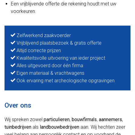
Een vrijblijvende offerte die rekening houdt met uw
voorkeuren.
Zelfwerkend zaakvoerder
Vrijblijvend plaatsbezoek & gratis offerte
Altijd correcte prijzen
Kwaliteitsvolle uitvoering van ieder project
Alles uitgevoerd door één firma
Eigen materiaal & vrachtwagens
Ook ervaring met archeologische opgravingen
Over ons
Wij spreken zowel
particulieren
,
bouwfirma’s
,
aannemers
,
tuinbedrijven
als
landbouwbedrijven
aan. Wij hechten zeer
veel belang aan persoonlijk contact en op voorhand de