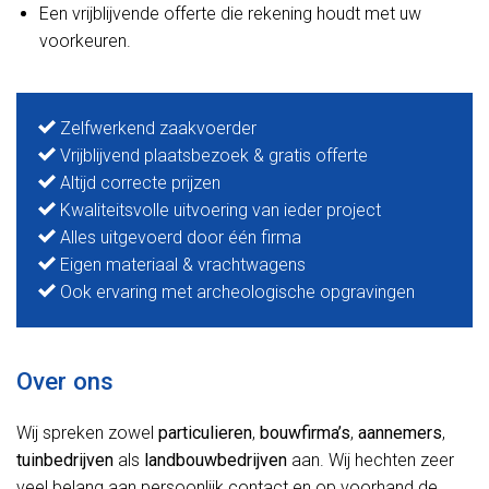
Een vrijblijvende offerte die rekening houdt met uw
voorkeuren.
Zelfwerkend zaakvoerder
Vrijblijvend plaatsbezoek & gratis offerte
Altijd correcte prijzen
Kwaliteitsvolle uitvoering van ieder project
Alles uitgevoerd door één firma
Eigen materiaal & vrachtwagens
Ook ervaring met archeologische opgravingen
Over ons
Wij spreken zowel
particulieren
,
bouwfirma’s
,
aannemers
,
tuinbedrijven
als
landbouwbedrijven
aan. Wij hechten zeer
veel belang aan persoonlijk contact en op voorhand de