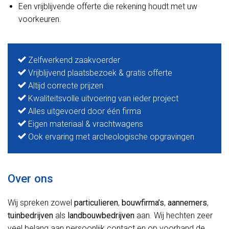
Een vrijblijvende offerte die rekening houdt met uw
voorkeuren.
Zelfwerkend zaakvoerder
Vrijblijvend plaatsbezoek & gratis offerte
Altijd correcte prijzen
Kwaliteitsvolle uitvoering van ieder project
Alles uitgevoerd door één firma
Eigen materiaal & vrachtwagens
Ook ervaring met archeologische opgravingen
Over ons
Wij spreken zowel
particulieren
,
bouwfirma’s
,
aannemers
,
tuinbedrijven
als
landbouwbedrijven
aan. Wij hechten zeer
veel belang aan persoonlijk contact en op voorhand de