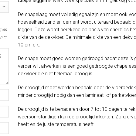
Chape leggen
is werk voor specialisten. En gelukkig voo
De chapelaag moet volledig egaal zijn en moet ook voc
hoeveelheid zand en cement wordt uiteraard bepaald do
leggen. Deze wordt berekend op basis van enerzijds het
ijven
dikte van de dekvloer. De minimale dikte van een dekvlo
p te
10 cm dik.
De chape moet goed worden gedroogd nadat deze is gel
verder wilt afwerken, is een goed gedroogde chape esse
dekvloer die niet helemaal droog is.
De droogtijd moet worden bepaald door de vloerbedekki
minder droogtijd nodig dan een laminaat- of parketvloer
De droogtijd is te benaderen door 7 tot 10 dagen te rek
weersomstandigen kan de droogtijd inkorten. Zorg erv
heeft en de juiste temperatuur heeft.