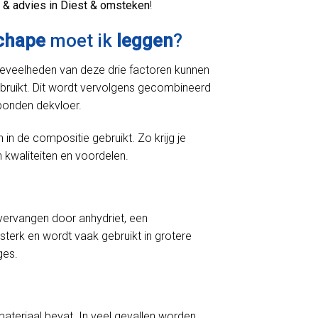
& advies in Diest & omsteken
!
chape
moet ik
leggen
?
oeveelheden van deze drie factoren kunnen
bruikt. Dit wordt vervolgens gecombineerd
bonden dekvloer.
 de compositie gebruikt. Zo krijg je
 kwaliteiten en voordelen.
ervangen door anhydriet, een
sterk en wordt vaak gebruikt in grotere
ges.
materiaal bevat. In veel gevallen worden