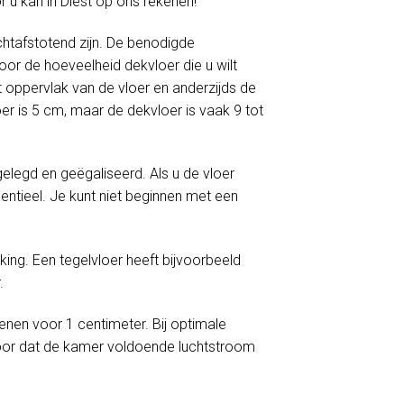
r u kan in Diest op ons rekenen!
htafstotend zijn. De benodigde
or de hoeveelheid dekvloer die u wilt
 oppervlak van de vloer en anderzijds de
er is 5 cm, maar de dekvloer is vaak 9 tot
egd en geëgaliseerd. Als u de vloer
ntieel. Je kunt niet beginnen met een
ng. Een tegelvloer heeft bijvoorbeeld
.
enen voor 1 centimeter. Bij optimale
oor dat de kamer voldoende luchtstroom