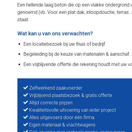
Een hellende laag beton die op een vlakke ondergrond 
genoemd (vb. Voor een plat dak, inloopdouche, terras …
staat.
Wat kan u van ons verwachten?
Een locatiebezoek bij uw thuis of bedrijf.
Begeleiding bij de keuze van materialen & aanschaf.
Een vrijblijvende offerte die rekening houdt met uw 
Zelfwerkend zaakvoerder
Vrijblijvend plaatsbezoek & gratis offerte
Altijd correcte prijzen
Kwaliteitsvolle uitvoering van ieder project
Alles uitgevoerd door één firma
Eigen materiaal & vrachtwagens