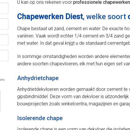
U kan op ons rekenen voor
professionele chapewerken 
Chapewerken Diest
, welke soort
Chape bestaat uit zand, cement en water. De exacte h
variëren. Vaak wordt echter 1/4 cement en 3/4 zand ge
met water. In dat geval krijgt u de standaard cementge
In sommige omstandigheden worden andere elementen in
andere soorten chapevloeren, elk met hun eigen set van
Anhydrietchape
 ons
Anhydrietdekvloeren worden gemaakt door cement te v
gipsbindmiddel. Deze vorm van dekvloer is uitzonderlijk 
bouwprojecten zoals winkelcentra, magazijnen en gara
Isolerende chape
Isolerende chape is een vorm van dekvloer die isolatie