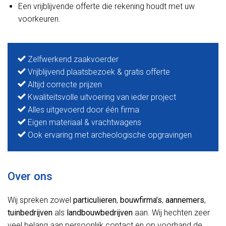
Een vrijblijvende offerte die rekening houdt met uw
voorkeuren.
Zelfwerkend zaakvoerder
Vrijblijvend plaatsbezoek & gratis offerte
Altijd correcte prijzen
Kwaliteitsvolle uitvoering van ieder project
Alles uitgevoerd door één firma
Eigen materiaal & vrachtwagens
Ook ervaring met archeologische opgravingen
Over ons
Wij spreken zowel
particulieren
,
bouwfirma’s
,
aannemers
,
tuinbedrijven
als
landbouwbedrijven
aan. Wij hechten zeer
veel belang aan persoonlijk contact en op voorhand de