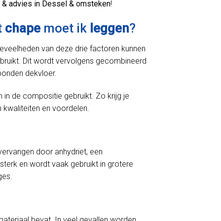
 & advies in Dessel & omsteken
!
t
chape
moet ik
leggen
?
oeveelheden van deze drie factoren kunnen
bruikt. Dit wordt vervolgens gecombineerd
bonden dekvloer.
 de compositie gebruikt. Zo krijg je
 kwaliteiten en voordelen.
ervangen door anhydriet, een
sterk en wordt vaak gebruikt in grotere
ges.
materiaal bevat. In veel gevallen worden