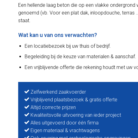
Een hellende laag beton die op een vlakke ondergrond 
genoemd (vb. Voor een plat dak, inloopdouche, terras …
staat.
Wat kan u van ons verwachten?
Een locatiebezoek bij uw thuis of bedrijf.
Begeleiding bij de keuze van materialen & aanschaf.
Een vrijblijvende offerte die rekening houdt met uw 
Zelfwerkend zaakvoerder
Vrijblijvend plaatsbezoek & gratis offerte
Altijd correcte prijzen
Kwaliteitsvolle uitvoering van ieder project
Alles uitgevoerd door één firma
Eigen materiaal & vrachtwagens