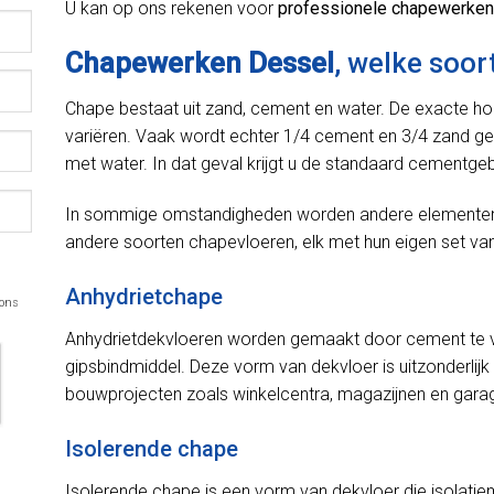
U kan op ons rekenen voor
professionele chapewerken
Chapewerken Dessel
, welke soor
Chape bestaat uit zand, cement en water. De exacte h
variëren. Vaak wordt echter 1/4 cement en 3/4 zand ge
met water. In dat geval krijgt u de standaard cementge
In sommige omstandigheden worden andere elementen in
andere soorten chapevloeren, elk met hun eigen set van
Anhydrietchape
 ons
Anhydrietdekvloeren worden gemaakt door cement te v
gipsbindmiddel. Deze vorm van dekvloer is uitzonderlijk 
bouwprojecten zoals winkelcentra, magazijnen en gara
Isolerende chape
Isolerende chape is een vorm van dekvloer die isolatie