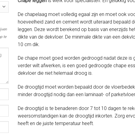
Chape leggen
is werk voor specialisten. En gelukkig voo
De chapelaag moet volledig egaal zijn en moet ook voc
hoeveelheid zand en cement wordt uiteraard bepaald do
leggen. Deze wordt berekend op basis van enerzijds het
ijven
dikte van de dekvloer. De minimale dikte van een dekvlo
p te
10 cm dik.
De chape moet goed worden gedroogd nadat deze is gel
verder wilt afwerken, is een goed gedroogde chape esse
dekvloer die niet helemaal droog is.
De droogtijd moet worden bepaald door de vloerbedekki
minder droogtijd nodig dan een laminaat- of parketvloer
De droogtijd is te benaderen door 7 tot 10 dagen te rek
weersomstandigen kan de droogtijd inkorten. Zorg erv
heeft en de juiste temperatuur heeft.