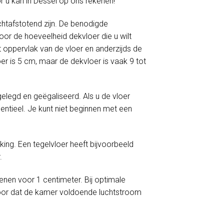
r u kan in Dessel op ons rekenen!
htafstotend zijn. De benodigde
or de hoeveelheid dekvloer die u wilt
 oppervlak van de vloer en anderzijds de
er is 5 cm, maar de dekvloer is vaak 9 tot
egd en geëgaliseerd. Als u de vloer
ntieel. Je kunt niet beginnen met een
ng. Een tegelvloer heeft bijvoorbeeld
.
enen voor 1 centimeter. Bij optimale
oor dat de kamer voldoende luchtstroom