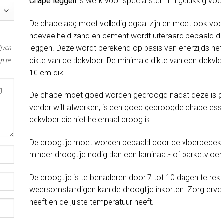
Chape leggen
is werk voor specialisten. En gelukkig vo
De chapelaag moet volledig egaal zijn en moet ook voc
hoeveelheid zand en cement wordt uiteraard bepaald do
leggen. Deze wordt berekend op basis van enerzijds het
ijven
dikte van de dekvloer. De minimale dikte van een dekvlo
p te
10 cm dik.
De chape moet goed worden gedroogd nadat deze is gel
verder wilt afwerken, is een goed gedroogde chape esse
dekvloer die niet helemaal droog is.
De droogtijd moet worden bepaald door de vloerbedekki
minder droogtijd nodig dan een laminaat- of parketvloer
De droogtijd is te benaderen door 7 tot 10 dagen te rek
weersomstandigen kan de droogtijd inkorten. Zorg erv
heeft en de juiste temperatuur heeft.