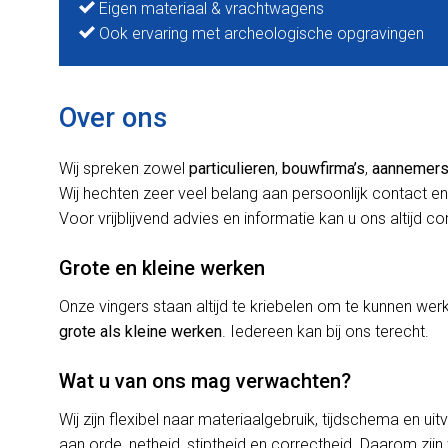
Eigen materiaal & vrachtwagens
Ook ervaring met archeologische opgravingen
Over ons
Wij spreken zowel
particulieren
,
bouwfirma’s
,
aannemer
Wij hechten zeer veel belang aan persoonlijk contact en
Voor vrijblijvend advies en informatie kan u ons altijd c
Grote en kleine werken
Onze vingers staan altijd te kriebelen om te kunnen w
grote als kleine werken
. Iedereen kan bij ons terecht.
Wat u van ons mag verwachten?
Wij zijn flexibel naar materiaalgebruik, tijdschema en uit
aan orde, netheid, stiptheid en correctheid. Daarom zijn