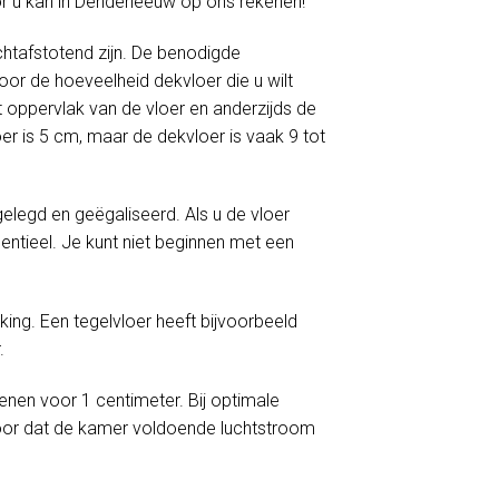
or u kan in Denderleeuw op ons rekenen!
htafstotend zijn. De benodigde
or de hoeveelheid dekvloer die u wilt
 oppervlak van de vloer en anderzijds de
er is 5 cm, maar de dekvloer is vaak 9 tot
egd en geëgaliseerd. Als u de vloer
ntieel. Je kunt niet beginnen met een
ng. Een tegelvloer heeft bijvoorbeeld
.
enen voor 1 centimeter. Bij optimale
oor dat de kamer voldoende luchtstroom