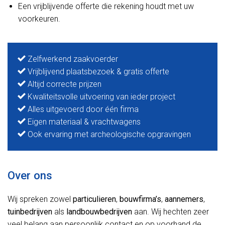
Een vrijblijvende offerte die rekening houdt met uw
voorkeuren.
Zelfwerkend zaakvoerder
Vrijblijvend plaatsbezoek & gratis offerte
Altijd correcte prijzen
Kwaliteitsvolle uitvoering van ieder project
Alles uitgevoerd door één firma
Eigen materiaal & vrachtwagens
Ook ervaring met archeologische opgravingen
Over ons
Wij spreken zowel
particulieren
,
bouwfirma’s
,
aannemers
,
tuinbedrijven
als
landbouwbedrijven
aan. Wij hechten zeer
veel belang aan persoonlijk contact en op voorhand de