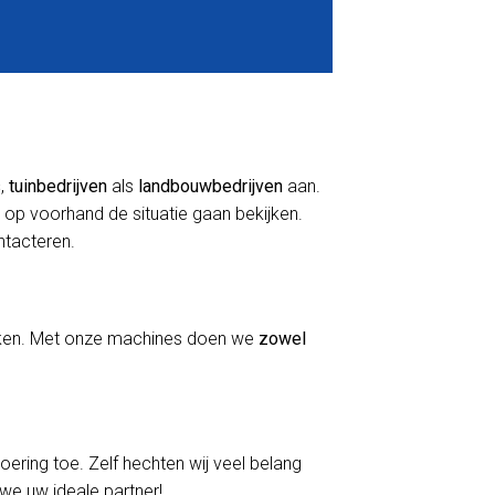
s
,
tuinbedrijven
als
landbouwbedrijven
aan.
 op voorhand de situatie gaan bekijken.
ontacteren.
erken. Met onze machines doen we
zowel
voering toe. Zelf hechten wij veel belang
 we uw ideale partner!