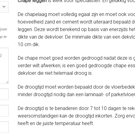
Chape leggen
is werk voor specialisten. En gelukkig vo
De chapelaag moet volledig egaal zijn en moet ook voc
hoeveelheid zand en cement wordt uiteraard bepaald do
leggen. Deze wordt berekend op basis van enerzijds het
ijven
dikte van de dekvloer. De minimale dikte van een dekvlo
p te
10 cm dik.
De chape moet goed worden gedroogd nadat deze is gel
verder wilt afwerken, is een goed gedroogde chape esse
dekvloer die niet helemaal droog is.
De droogtijd moet worden bepaald door de vloerbedekki
minder droogtijd nodig dan een laminaat- of parketvloer
De droogtijd is te benaderen door 7 tot 10 dagen te rek
weersomstandigen kan de droogtijd inkorten. Zorg erv
heeft en de juiste temperatuur heeft.