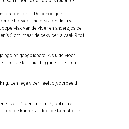
or u kan in Bonheiden op ons rekenen!
htafstotend zijn. De benodigde
or de hoeveelheid dekvloer die u wilt
 oppervlak van de vloer en anderzijds de
er is 5 cm, maar de dekvloer is vaak 9 tot
egd en geëgaliseerd. Als u de vloer
ntieel. Je kunt niet beginnen met een
ng. Een tegelvloer heeft bijvoorbeeld
.
enen voor 1 centimeter. Bij optimale
oor dat de kamer voldoende luchtstroom