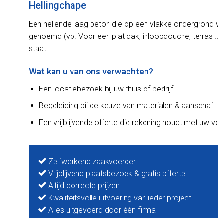
Hellingchape
Een hellende laag beton die op een vlakke ondergrond 
genoemd (vb. Voor een plat dak, inloopdouche, terras …
staat.
Wat kan u van ons verwachten?
Een locatiebezoek bij uw thuis of bedrijf.
Begeleiding bij de keuze van materialen & aanschaf.
Een vrijblijvende offerte die rekening houdt met uw 
Zelfwerkend zaakvoerder
Vrijblijvend plaatsbezoek & gratis offerte
Altijd correcte prijzen
Kwaliteitsvolle uitvoering van ieder project
Alles uitgevoerd door één firma