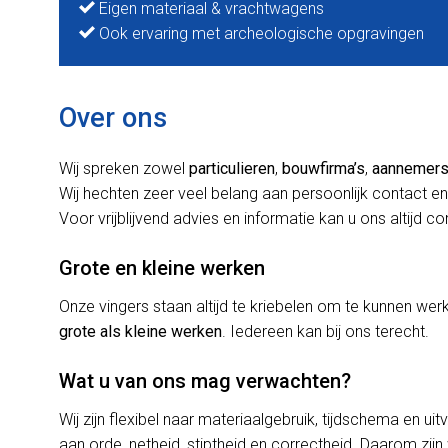
Eigen materiaal & vrachtwagens
Ook ervaring met archeologische opgravingen
Over ons
Wij spreken zowel
particulieren
,
bouwfirma’s
,
aannemer
Wij hechten zeer veel belang aan persoonlijk contact en
Voor vrijblijvend advies en informatie kan u ons altijd c
Grote en kleine werken
Onze vingers staan altijd te kriebelen om te kunnen w
grote als kleine werken
. Iedereen kan bij ons terecht.
Wat u van ons mag verwachten?
Wij zijn flexibel naar materiaalgebruik, tijdschema en uit
aan orde, netheid, stiptheid en correctheid. Daarom zijn