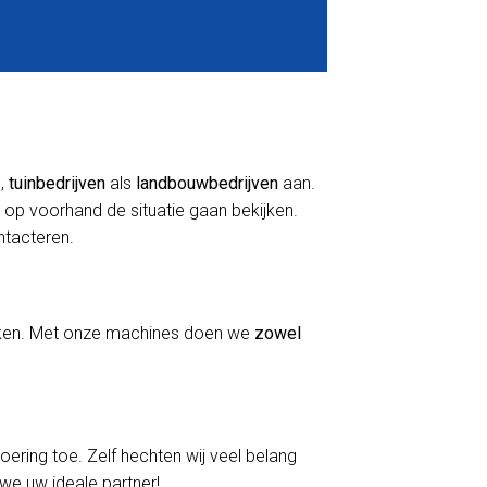
s
,
tuinbedrijven
als
landbouwbedrijven
aan.
 op voorhand de situatie gaan bekijken.
ontacteren.
erken. Met onze machines doen we
zowel
voering toe. Zelf hechten wij veel belang
 we uw ideale partner!