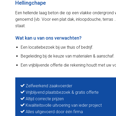
Hellingchape
Een hellende laag beton die op een vlakke ondergrond 
genoemd (vb. Voor een plat dak, inloopdouche, terras …
staat.
Wat kan u van ons verwachten?
Een locatiebezoek bij uw thuis of bedrijf.
Begeleiding bij de keuze van materialen & aanschaf.
Een vrijblijvende offerte die rekening houdt met uw 
Zelfwerkend zaakvoerder
Vrijblijvend plaatsbezoek & gratis offerte
Altijd correcte prijzen
Kwaliteitsvolle uitvoering van ieder project
Alles uitgevoerd door één firma