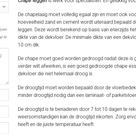
Chape leggen
is werk voor specialisten. En gelukkig vo
De chapelaag moet volledig egaal zijn en moet ook voc
hoeveelheid zand en cement wordt uiteraard bepaald do
leggen. Deze wordt berekend op basis van enerzijds het
ijven
dikte van de dekvloer. De minimale dikte van een dekvlo
p te
10 cm dik.
De chape moet goed worden gedroogd nadat deze is gel
verder wilt afwerken, is een goed gedroogde chape esse
dekvloer die niet helemaal droog is.
De droogtijd moet worden bepaald door de vloerbedekki
minder droogtijd nodig dan een laminaat- of parketvloer
De droogtijd is te benaderen door 7 tot 10 dagen te rek
weersomstandigen kan de droogtijd inkorten. Zorg erv
heeft en de juiste temperatuur heeft.