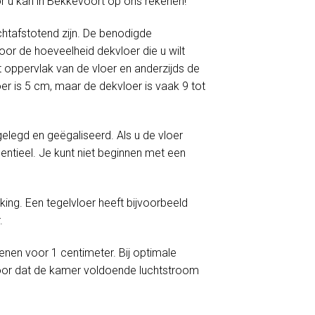
or u kan in Bekkevoort op ons rekenen!
htafstotend zijn. De benodigde
or de hoeveelheid dekvloer die u wilt
 oppervlak van de vloer en anderzijds de
er is 5 cm, maar de dekvloer is vaak 9 tot
egd en geëgaliseerd. Als u de vloer
ntieel. Je kunt niet beginnen met een
ng. Een tegelvloer heeft bijvoorbeeld
.
enen voor 1 centimeter. Bij optimale
oor dat de kamer voldoende luchtstroom