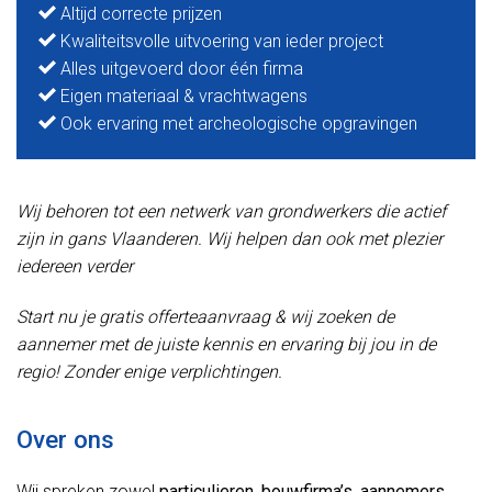
Altijd correcte prijzen
Kwaliteitsvolle uitvoering van ieder project
Alles uitgevoerd door één firma
Eigen materiaal & vrachtwagens
Ook ervaring met archeologische opgravingen
Wij behoren tot een netwerk van grondwerkers die actief
zijn in gans Vlaanderen. Wij helpen dan ook met plezier
iedereen verder
Start nu je gratis offerteaanvraag & wij zoeken de
aannemer met de juiste kennis en ervaring bij jou in de
regio! Zonder enige verplichtingen.
Over ons
Wij spreken zowel
particulieren
,
bouwfirma’s
,
aannemers
,