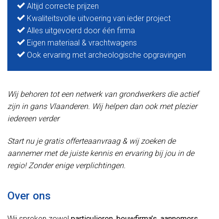
Altijd correcte prijzen
Kwaliteitsvolle uitvoering van ieder project
Alles uitgevoerd door één firma
Eigen materiaal & vrachtwagens
Ook ervaring met archeologische opgravingen
Wij behoren tot een netwerk van grondwerkers die actief
zijn in gans Vlaanderen. Wij helpen dan ook met plezier
iedereen verder
Start nu je gratis offerteaanvraag & wij zoeken de
aannemer met de juiste kennis en ervaring bij jou in de
regio! Zonder enige verplichtingen.
Over ons
Wij spreken zowel
particulieren
,
bouwfirma’s
,
aannemers
,