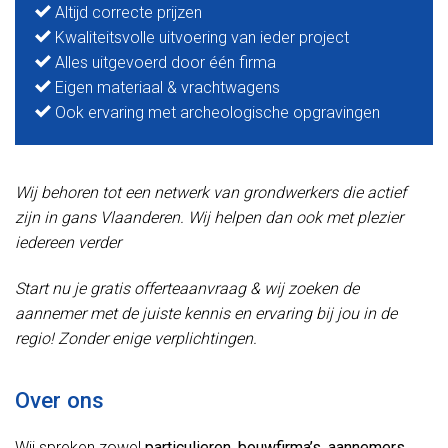
Altijd correcte prijzen
Kwaliteitsvolle uitvoering van ieder project
Alles uitgevoerd door één firma
Eigen materiaal & vrachtwagens
Ook ervaring met archeologische opgravingen
Wij behoren tot een netwerk van grondwerkers die actief
zijn in gans Vlaanderen. Wij helpen dan ook met plezier
iedereen verder
Start nu je gratis offerteaanvraag & wij zoeken de
aannemer met de juiste kennis en ervaring bij jou in de
regio! Zonder enige verplichtingen.
Over ons
Wij spreken zowel
particulieren
,
bouwfirma’s
,
aannemers
,