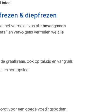
Linter
!
rezen & diepfrezen
t het vermalen van alle
bovengronds
ppers ” en vervolgens vermalen we
alle
 de graafkraan, ook op taluds en vangrails
ken en houtopslag
zorgt voor een goede voedingsbodem.