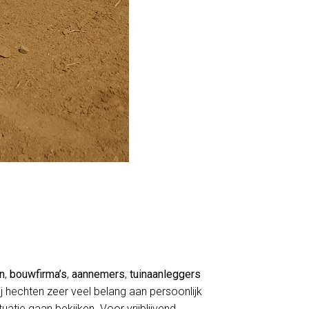
en
,
bouwfirma’s
,
aannemers
,
tuinaanleggers
j hechten zeer veel belang aan persoonlijk
atie gaan bekijken. Voor vrijblijvend