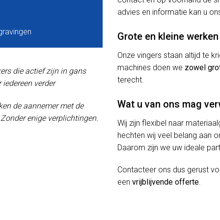
advies en informatie kan u ons
gravingen
Grote en kleine werken
Onze vingers staan altijd te 
machines doen we
zowel gro
s die actief zijn in gans
terecht.
 iedereen verder
Wat u van ons mag ve
oeken de aannemer met de
! Zonder enige verplichtingen.
Wij zijn flexibel naar materiaa
hechten wij veel belang aan or
Daarom zijn we uw ideale part
Contacteer ons dus gerust v
een
vrijblijvende offerte
.