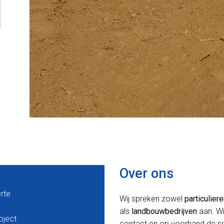
Over ons
erte
Wij spreken zowel
particulier
als
landbouwbedrijven
aan. Wi
oject
contact en op voorhand de situ