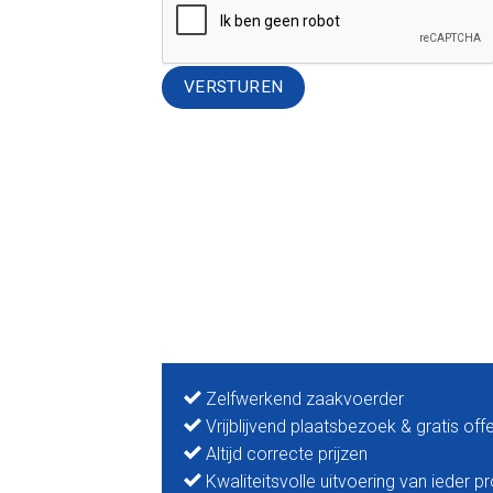
Alternative:
Zelfwerkend zaakvoerder
Vrijblijvend plaatsbezoek & gratis off
Altijd correcte prijzen
Kwaliteitsvolle uitvoering van ieder pr