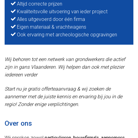
Altijd correcte prijzen
Kwaliteitsvolle uitvoering van ieder project
Alles uitgevoerd door één firma
Eigen materiaal & vrachtwagens
Ook ervaring met archeologische opgravingen
Wij behoren tot een netwerk van grondwerkers die actief
zijn in gans Vlaanderen. Wij helpen dan ook met plezier
iedereen verder
Start nu je gratis offerteaanvraag & wij zoeken de
aannemer met de juiste kennis en ervaring bij jou in de
regio! Zonder enige verplichtingen.
Over ons
Wij spreken zowel
particulieren
,
bouwfirma’s
,
aannemers
,