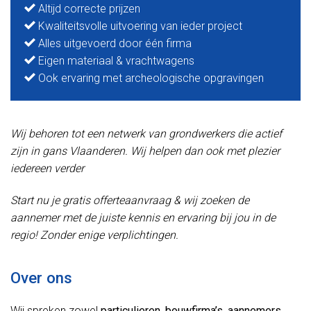
Altijd correcte prijzen
Kwaliteitsvolle uitvoering van ieder project
Alles uitgevoerd door één firma
Eigen materiaal & vrachtwagens
Ook ervaring met archeologische opgravingen
Wij behoren tot een netwerk van grondwerkers die actief
zijn in gans Vlaanderen. Wij helpen dan ook met plezier
iedereen verder
Start nu je gratis offerteaanvraag & wij zoeken de
aannemer met de juiste kennis en ervaring bij jou in de
regio! Zonder enige verplichtingen.
Over ons
Wij spreken zowel
particulieren
,
bouwfirma’s
,
aannemers
,