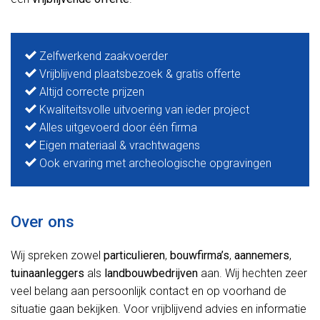
Zelfwerkend zaakvoerder
Vrijblijvend plaatsbezoek & gratis offerte
Altijd correcte prijzen
Kwaliteitsvolle uitvoering van ieder project
Alles uitgevoerd door één firma
Eigen materiaal & vrachtwagens
Ook ervaring met archeologische opgravingen
Over ons
Wij spreken zowel
particulieren
,
bouwfirma’s
,
aannemers
,
tuinaanleggers
als
landbouwbedrijven
aan. Wij hechten zeer
veel belang aan persoonlijk contact en op voorhand de
situatie gaan bekijken. Voor vrijblijvend advies en informatie