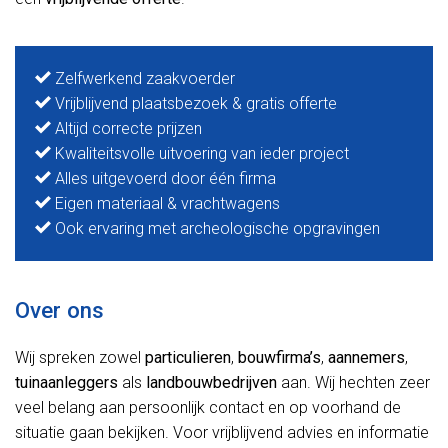
Zelfwerkend zaakvoerder
Vrijblijvend plaatsbezoek & gratis offerte
Altijd correcte prijzen
Kwaliteitsvolle uitvoering van ieder project
Alles uitgevoerd door één firma
Eigen materiaal & vrachtwagens
Ook ervaring met archeologische opgravingen
Over ons
Wij spreken zowel
particulieren
,
bouwfirma’s
,
aannemers
,
tuinaanleggers
als
landbouwbedrijven
aan. Wij hechten zeer
veel belang aan persoonlijk contact en op voorhand de
situatie gaan bekijken. Voor vrijblijvend advies en informatie