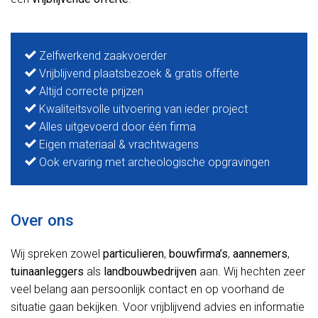
Zelfwerkend zaakvoerder
Vrijblijvend plaatsbezoek & gratis offerte
Altijd correcte prijzen
Kwaliteitsvolle uitvoering van ieder project
Alles uitgevoerd door één firma
Eigen materiaal & vrachtwagens
Ook ervaring met archeologische opgravingen
Over ons
Wij spreken zowel
particulieren
,
bouwfirma’s
,
aannemers
,
tuinaanleggers
als
landbouwbedrijven
aan. Wij hechten zeer
veel belang aan persoonlijk contact en op voorhand de
situatie gaan bekijken. Voor vrijblijvend advies en informatie